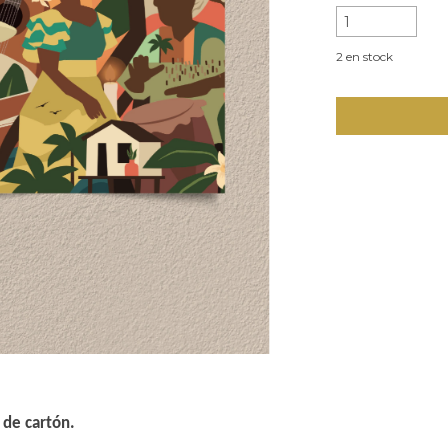
2
en stock
o de cartón.