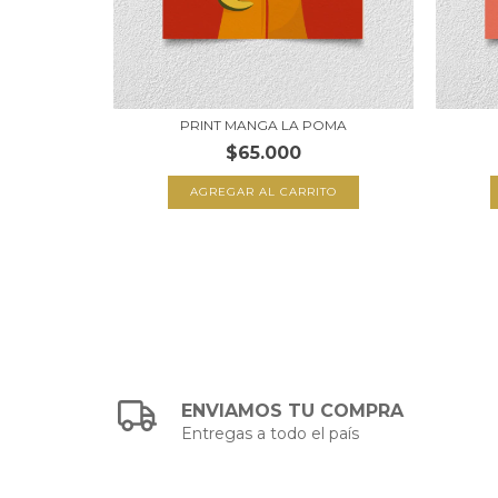
LEÑO
PRINT MANGA LA POMA
$65.000
TO
AGREGAR AL CARRITO
ENVIAMOS TU COMPRA
Entregas a todo el país