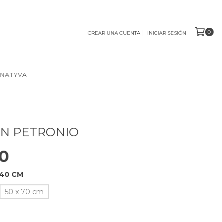
0
CREAR UNA CUENTA
INICIAR SESIÓN
 NATYVA
 EN PETRONIO
0
 40 CM
50 x 70 cm