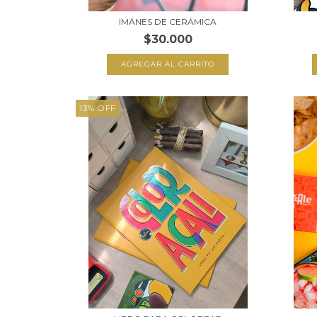
IMÁNES DE CERÁMICA
$30.000
AGREGAR AL CARRITO
13
%
OFF