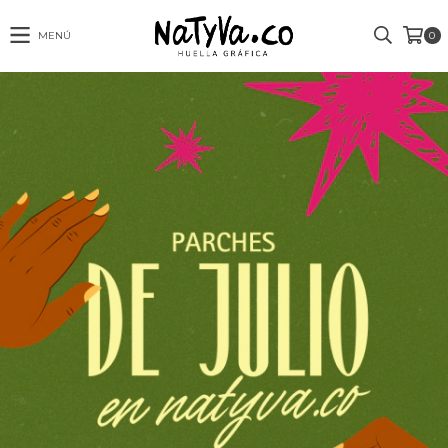
MENÚ
0