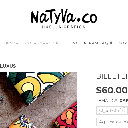
TIENDA
COLABORACIONES
ENCUENTRAME AQUÍ
SOY
FLUXUS
BILLETE
$60.0
TEMÁTICA:
CAF
Chontaduros
Aguacates · b