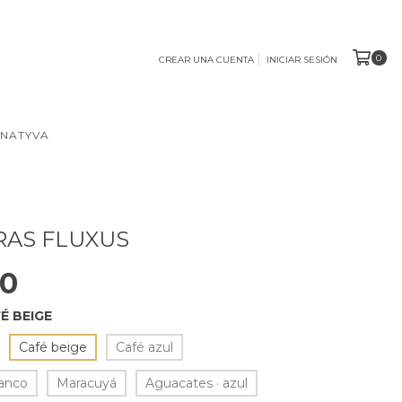
0
CREAR UNA CUENTA
INICIAR SESIÓN
 NATYVA
RAS FLUXUS
00
É BEIGE
Café beige
Café azul
lanco
Maracuyá
Aguacates · azul